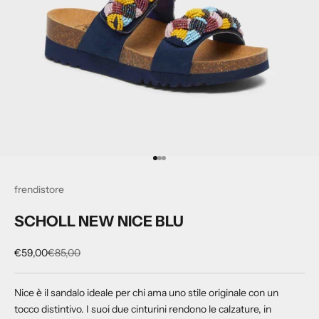
Vai all'articolo 1
Vai all'articolo 2
Vai all'articolo 3
frendistore
SCHOLL NEW NICE BLU
Prezzo scontato
Prezzo
€59,00
€85,00
Nice è il sandalo ideale per chi ama uno stile originale con un
tocco distintivo. I suoi due cinturini rendono le calzature, in