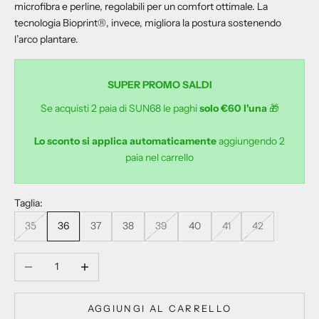
microfibra e perline, regolabili per un comfort ottimale. La
tecnologia Bioprint®, invece, migliora la postura sostenendo
l’arco plantare.
SUPER PROMO SALDI
Se acquisti 2 paia di SUN68 le paghi
solo €60 l'una
🎁
Lo sconto si applica automaticamente
aggiungendo 2
paia nel carrello
Taglia:
35
36
37
38
39
40
41
42
Diminuisci quantità
Aumenta quantità
AGGIUNGI AL CARRELLO