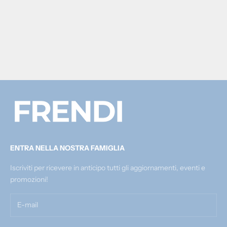
Scegli le opzioni
Scegli le opzioni
CRIME LONDON SNEAKER
CRIME LONDON SNEAKER
EXTRALIGHT 13474PP4.10
DISTRESSED 19071PP8.10
Prezzo scontato
Prezzo scontato
Prezzo
€179,00
€149,00
€179,00
ENTRA NELLA NOSTRA FAMIGLIA
Iscriviti per ricevere in anticipo tutti gli aggiornamenti, eventi e
promozioni!