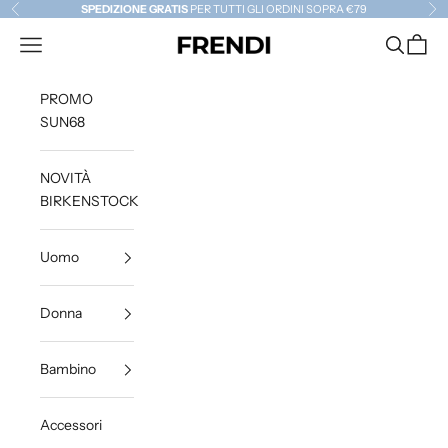
Vai al contenuto
SPEDIZIONE GRATIS
PER TUTTI GLI ORDINI SOPRA €79
Precedente
Suc
Menù
Cerca
Carrell
frendistore
PROMO
SUN68
NOVITÀ
BIRKENSTOCK
Uomo
Donna
Bambino
Accessori