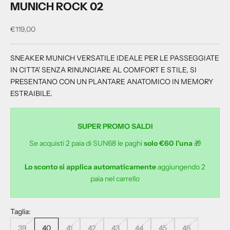
MUNICH ROCK 02
Prezzo scontato
€119,00
SNEAKER MUNICH VERSATILE IDEALE PER LE PASSEGGIATE
IN CITTA' SENZA RINUNCIARE AL COMFORT E STILE, SI
PRESENTANO CON UN PLANTARE ANATOMICO IN MEMORY
ESTRAIBILE.
SUPER PROMO SALDI
Se acquisti 2 paia di SUN68 le paghi
solo €60 l'una
🎁
Lo sconto si applica automaticamente
aggiungendo 2
paia nel carrello
Taglia:
39
40
41
42
43
44
45
46