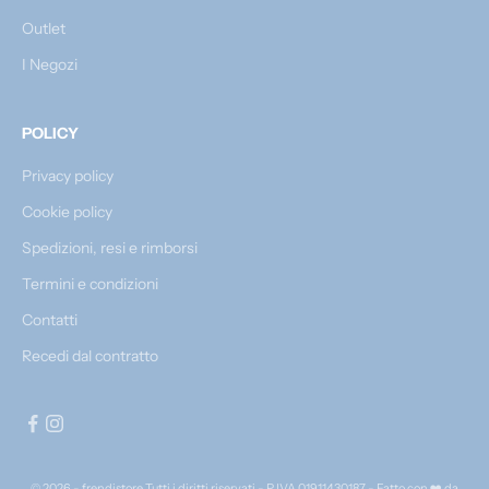
Outlet
I Negozi
POLICY
Privacy policy
Cookie policy
Spedizioni, resi e rimborsi
Termini e condizioni
Contatti
Recedi dal contratto
© 2026 - frendistore Tutti i diritti riservati - P.IVA 01911430187 - Fatto con ❤️ da