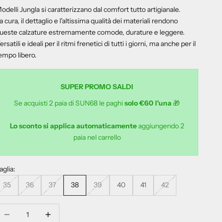
odelli Jungla si caratterizzano dal comfort tutto artigianale.
a cura, il dettaglio e l'altissima qualità dei materiali rendono
ueste calzature estremamente comode, durature e leggere.
ersatili e ideali per il ritmi frenetici di tutti i giorni, ma anche per il
empo libero.
SUPER PROMO SALDI
Se acquisti 2 paia di SUN68 le paghi
solo €60 l'una
🎁
Lo sconto si applica automaticamente
aggiungendo 2
paia nel carrello
aglia:
35
36
37
38
39
40
41
42
iminuisci quantità
Aumenta quantità