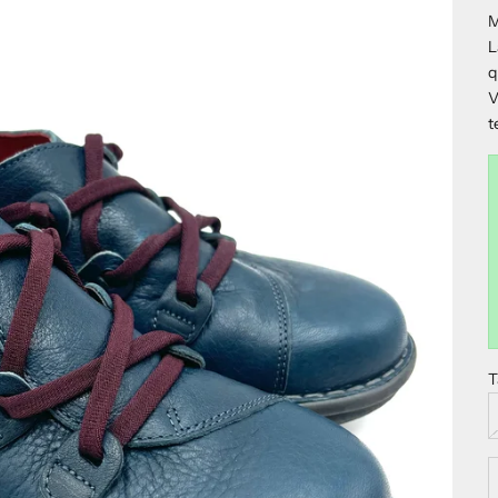
M
L
q
V
t
T
D