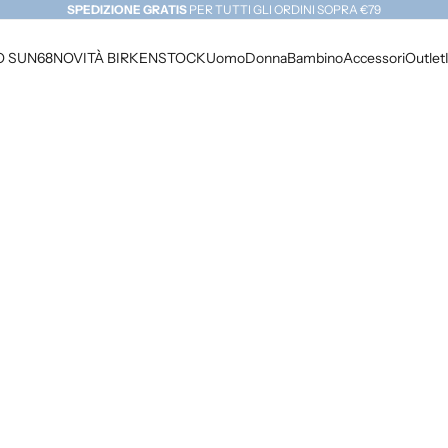
SPEDIZIONE GRATIS
PER TUTTI GLI ORDINI SOPRA €79
e
 SUN68
NOVITÀ BIRKENSTOCK
Uomo
Donna
Bambino
Accessori
Outlet