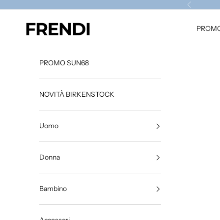
Vai al contenuto
Precedent
frendistore
PROMO
PROMO SUN68
NOVITÀ BIRKENSTOCK
Uomo
Donna
Bambino