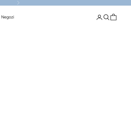
Successivo
Login
Cerca
Carrello
I Negozi