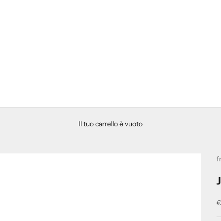
Il tuo carrello è vuoto
f
P
€