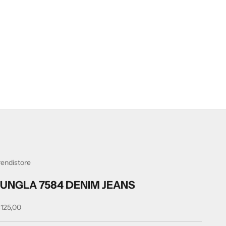
rendistore
JUNGLA 7584 DENIM JEANS
rezzo scontato
125,00