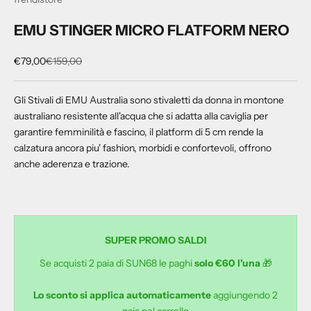
EMU STINGER MICRO FLATFORM NERO
Prezzo scontato
Prezzo
€79,00
€159,00
Gli Stivali di EMU Australia sono stivaletti da donna in montone
australiano resistente all'acqua che si adatta alla caviglia per
garantire femminilità e fascino, il platform di 5 cm rende la
calzatura ancora piu' fashion, morbidi e confortevoli, offrono
anche aderenza e trazione.
SUPER PROMO SALDI
Se acquisti 2 paia di SUN68 le paghi
solo €60 l'una
🎁
Lo sconto si applica automaticamente
aggiungendo 2
paia nel carrello