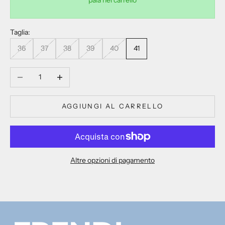
Taglia:
36
37
38
39
40
41
Diminuisci quantità
Aumenta quantità
AGGIUNGI AL CARRELLO
Altre opzioni di pagamento