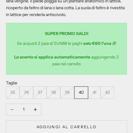
lana vergine. Il piede poggia su un plantare anatomico in lattice,
ricoperto da feltro di lana o lana cotta. La suola di feltro è rivestita
in lattice per renderla antiscivolo.
SUPER PROMO SALDI
Se acquisti 2 paia di SUN68 le paghi
solo €60 l'una
🎁
Lo sconto si applica automaticamente
aggiungendo 2
paia nel carrello
Taglia:
35
36
37
38
39
40
41
42
Diminuisci quantità
Aumenta quantità
AGGIUNGI AL CARRELLO