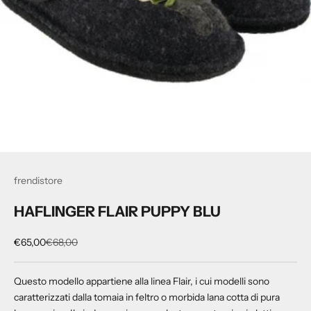
frendistore
HAFLINGER FLAIR PUPPY BLU
Prezzo scontato
Prezzo
€65,00
€68,00
Questo modello appartiene alla linea Flair, i cui modelli sono
caratterizzati dalla tomaia in feltro o morbida lana cotta di pura