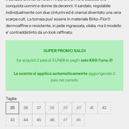
conquista uomini e donne da decenni. Il sandalo, regolabile
individualmente con due cinturini ed è oramai diventato una vera
scarpa cult. La tomaia puo' essere in materiale Birko-Flor®
dermoaffine e resistente, in pelle ingrassata, oliata, ma il modello
e' contraddistinto da un look raffinato.
SUPER PROMO SALDI
Se acquisti 2 paia di SUN68 le paghi
solo €60 l'una
🎁
Lo sconto si applica automaticamente
aggiungendo 2
paia nel carrello
Taglia:
35
36
37
38
39
40
41
42
43
44
45
46
47
48