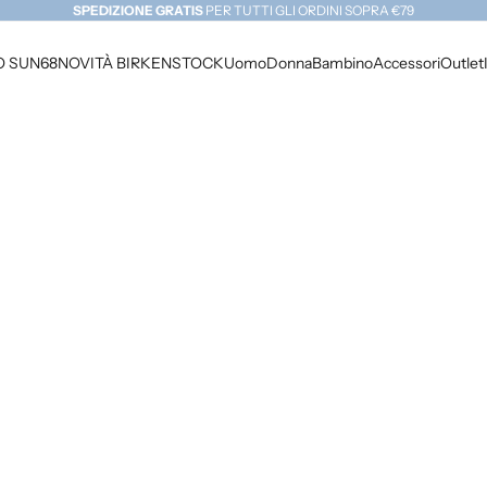
SPEDIZIONE GRATIS
PER TUTTI GLI ORDINI SOPRA €79
e
 SUN68
NOVITÀ BIRKENSTOCK
Uomo
Donna
Bambino
Accessori
Outlet