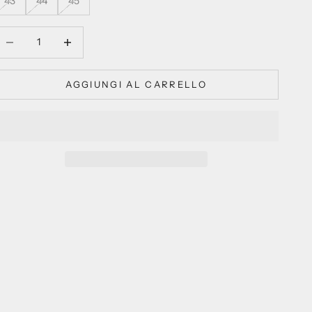
43
44
45
iminuisci quantità
Aumenta quantità
AGGIUNGI AL CARRELLO