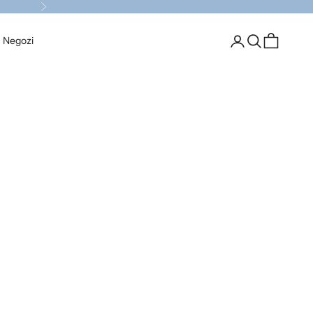
Successivo
Login
Cerca
Carrello
I Negozi