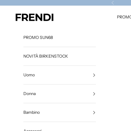
Vai al contenuto
Precedent
frendistore
PROMO
PROMO SUN68
NOVITÀ BIRKENSTOCK
Uomo
Donna
Bambino