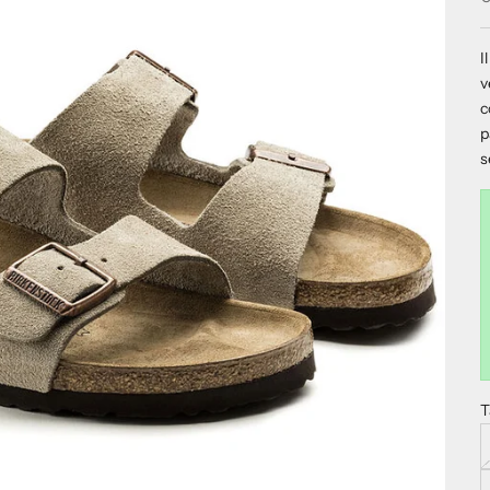
I
v
c
p
s
T