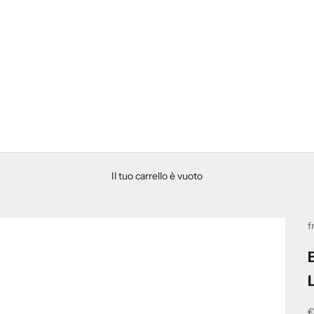
Il tuo carrello è vuoto
f
P
€