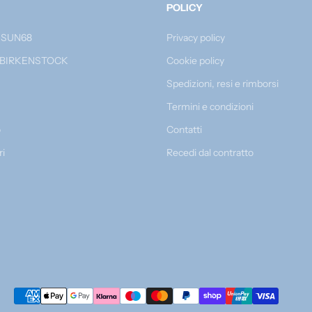
POLICY
 SUN68
Privacy policy
 BIRKENSTOCK
Cookie policy
Spedizioni, resi e rimborsi
Termini e condizioni
o
Contatti
ri
Recedi dal contratto