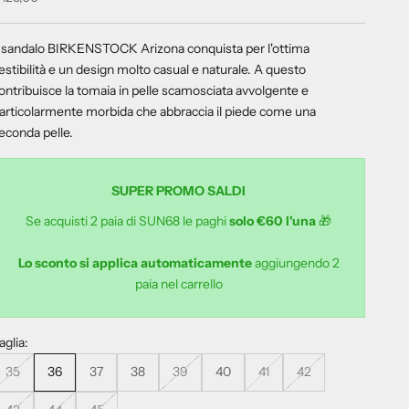
l sandalo BIRKENSTOCK Arizona conquista per l'ottima
estibilità e un design molto casual e naturale. A questo
ontribuisce la tomaia in pelle scamosciata avvolgente e
articolarmente morbida che abbraccia il piede come una
econda pelle.
SUPER PROMO SALDI
Se acquisti 2 paia di SUN68 le paghi
solo €60 l'una
🎁
Lo sconto si applica automaticamente
aggiungendo 2
paia nel carrello
aglia:
35
36
37
38
39
40
41
42