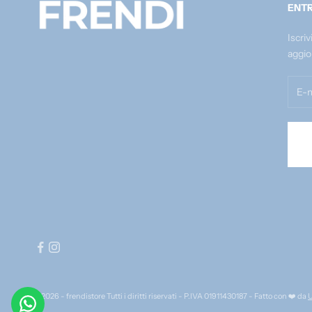
ENTR
Iscriv
aggio
© 2026 - frendistore Tutti i diritti riservati - P.IVA 01911430187 - Fatto con ❤️ da
U